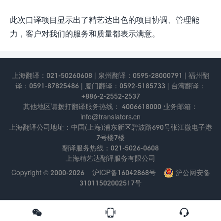
此次口译项目显示出了精艺达出色的项目协调、管理能
力，客户对我们的服务和质量都表示满意。
上海翻译：021-50260608 | 泉州翻译：0595-28000791 | 福州翻
译：0591-87825486 | 厦门翻译：0592-5185733 | 台湾翻译：
+886-2-2552-2537
其他地区请拨打翻译服务热线： 4006618000 业务邮箱：
info@translators.cn
上海翻译公司地址：中国(上海)浦东新区碧波路690号张江微电⼦港
7号楼7楼
翻译服务热线：021-5026-0608
上海精艺达翻译服务有限公司
Copyright © 2000-2026
沪ICP备16042868号
沪公网安备
31011502002517号


