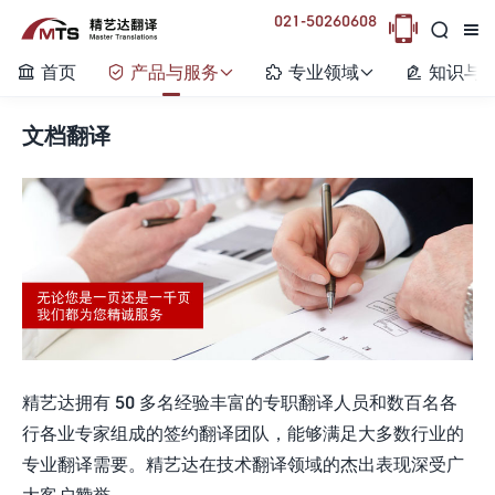
021-50260608



首页
产品与服务
专业领域
知识与






文档翻译
精艺达拥有 50 多名经验丰富的专职翻译人员和数百名各
行各业专家组成的签约翻译团队，能够满足大多数行业的
专业翻译需要。精艺达在技术翻译领域的杰出表现深受广
大客户赞誉。