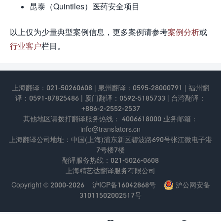
昆泰（Quintiles）医药安全项目
以上仅为少量典型案例信息，更多案例请参考
案例分析
或
行业客户
栏目。
上海翻译：021-50260608 | 泉州翻译：0595-28000791 | 福州翻
译：0591-87825486 | 厦门翻译：0592-5185733 | 台湾翻译：
+886-2-2552-2537
其他地区请拨打翻译服务热线： 4006618000 业务邮箱：
info@translators.cn
上海翻译公司地址：中国(上海)浦东新区碧波路690号张江微电⼦港
7号楼7楼
翻译服务热线：021-5026-0608
上海精艺达翻译服务有限公司
Copyright © 2000-2026
沪ICP备16042868号
沪公网安备
31011502002517号