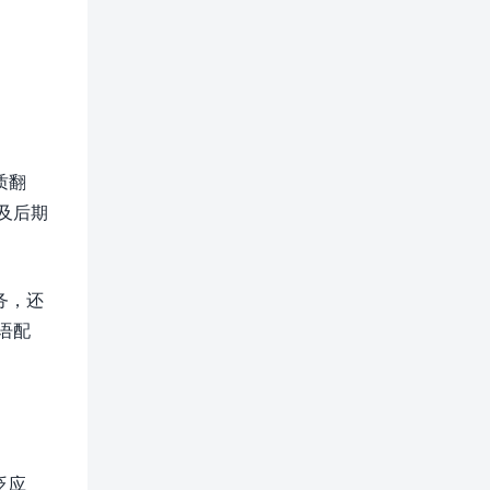
质翻
及后期
务，还
语配
泛应