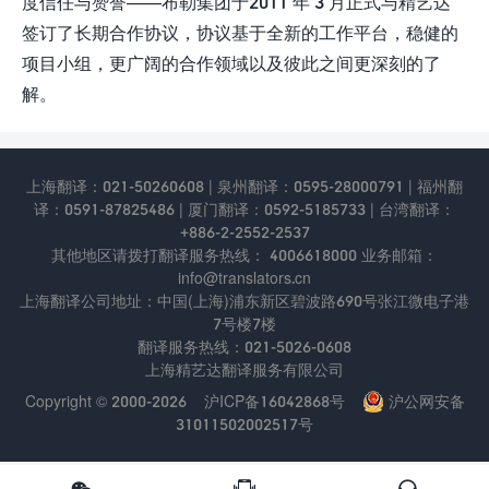
度信任与赞誉——布勒集团于2011 年 3 月正式与精艺达
签订了长期合作协议，协议基于全新的工作平台，稳健的
项目小组，更广阔的合作领域以及彼此之间更深刻的了
解。
上海翻译：021-50260608 | 泉州翻译：0595-28000791 | 福州翻
译：0591-87825486 | 厦门翻译：0592-5185733 | 台湾翻译：
+886-2-2552-2537
其他地区请拨打翻译服务热线： 4006618000 业务邮箱：
info@translators.cn
上海翻译公司地址：中国(上海)浦东新区碧波路690号张江微电⼦港
7号楼7楼
翻译服务热线：021-5026-0608
上海精艺达翻译服务有限公司
Copyright © 2000-2026
沪ICP备16042868号
沪公网安备
31011502002517号