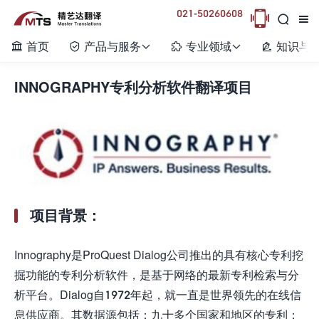
021-50260608



首页
产品与服务
专业领域
知识与






INNOGRAPHY专利分析软件翻译项目
项目背景：
Innography是ProQuest Dialog公司推出的具有核心专利挖
掘功能的专利分析软件，是基于网络的最新专利检索与分
析平台。Dialog自1972年起，就一直是世界领先的在线信
息供应商。其数据源包括：九十多个国家和地区的专利；