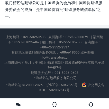
厦门精艺达翻译公司是中国译协的会员和中国译协翻译服
务委员会的成员，是中国译协首批“翻译服务诚信单位”之
一。
上海翻译：021-50260608 | 泉州翻译：0595-28000791 | 福州翻
译：0591-87825486 | 厦门翻译：0592-5185733 | 台湾翻译：
+886-2-2552-2537
其他地区请拨打翻译服务热线： 4006618000 业务邮箱：
info@translators.cn
上海翻译公司地址：中国(上海)浦东新区碧波路690号张江微电⼦港
7号楼7楼
翻译服务热线：021-5026-0608
上海精艺达翻译服务有限公司
上海精艺达 © 2000-2026
沪ICP备16042868号
沪公网安备
31011502002517号


