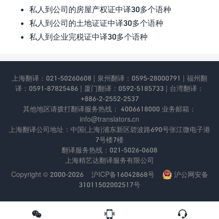
私人到公司的房屋产权证中译30多个语种
私人到公司的土地证证中译30多个语种
私人到企业完税证中译30多个语种
上海翻译：021-50260608 | 泉州翻译：0595-28000791 | 福州翻
译：0591-87825486 | 厦门翻译：0592-5185733 | 台湾翻译：
+886-2-2552-2537
其他地区请拨打翻译服务热线： 4006618000 业务邮箱：
info@translators.cn
上海翻译公司地址：中国(上海)浦东新区碧波路690号张江微电⼦港
7号楼7楼
翻译服务热线：021-5026-0608
上海精艺达翻译服务有限公司
Copyright © 2000-2026
沪ICP备16042868号
沪公网安备
31011502002517号


