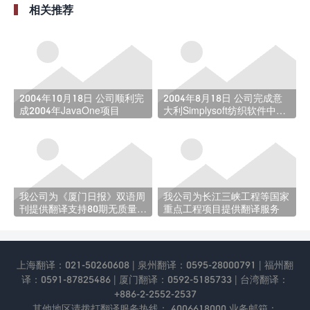
相关推荐
2004年10月18日 公司顺利完
2004年8月18日 公司完成意
成2004年JavaOne项目
大利Simplysoft纺织软件中文
和土耳其语的本地化项目
我公司为《厦门日报》双语周
我公司为长江三峡工程等国家
刊提供翻译支持80期无质量问
重点工程项目提供翻译服务
题
上海翻译：021-50260608 | 泉州翻译：0595-28000791 | 福州翻
译：0591-87825486 | 厦门翻译：0592-5185733 | 台湾翻译：
+886-2-2552-2537
其他地区请拨打翻译服务热线： 4006618000 业务邮箱：