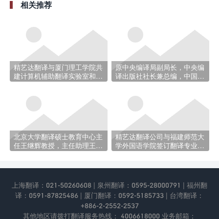
相关推荐
精艺达翻译与厦门理工学院共
原中央编译局副局长，中央编
建计算机辅助翻译实验室和计
译出版社社长兼总编，中国翻
算机辅助翻译培训中心
译协会副会长兼翻译委员会主
任尹承东先生和江苏钟山翻译
公司总经理张南军一行莅临厦
门精艺达翻译服务有限公司参
观指导
北京大学翻译硕士教育中心主
精艺达翻译公司与福建师范大
任王继辉教授，主任助理王华
学外国语学院签订翻译专业硕
树老师一行人来我公司厦门总
士学位研究生教学实践基地协
部参观访问
议
上海翻译：021-50260608 | 泉州翻译：0595-28000791 | 福州翻
译：0591-87825486 | 厦门翻译：0592-5185733 | 台湾翻译：
+886-2-2552-2537
其他地区请拨打翻译服务热线： 4006618000 业务邮箱：