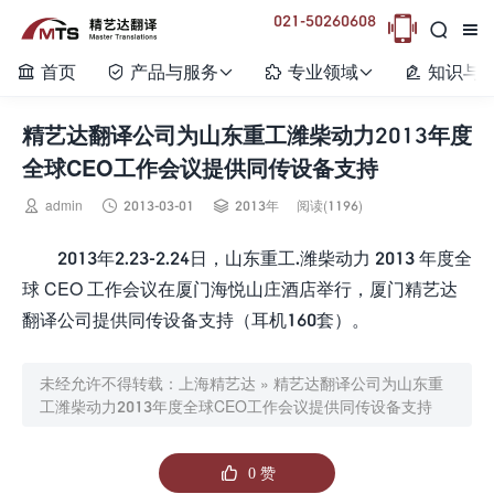
021-50260608



首页
产品与服务
专业领域
知识与






精艺达翻译公司为山东重工潍柴动力2013年度
全球CEO工作会议提供同传设备支持



admin
2013-03-01
2013年
阅读(1196)
2013年2.23-2.24日，山东重工.潍柴动力 2013 年度全
球 CEO 工作会议在厦门海悦山庄酒店举行，厦门精艺达
翻译公司提供同传设备支持（耳机160套）。
未经允许不得转载：
上海精艺达
»
精艺达翻译公司为山东重
工潍柴动力2013年度全球CEO工作会议提供同传设备支持

0
赞