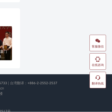

客服微信
厦门
译实

在线咨询

733 | 台湾翻译：+886-2-2552-2537
翻译热线
cn
楼
2517号