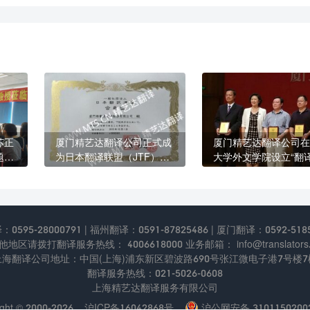
苏正
厦门精艺达翻译公司正式成
厦门精艺达翻译公司在
题讲
为日本翻译联盟（JTF）的
大学外文学院设立“翻
会员
践奖学金”
595-28000791 | 福州翻译：0591-87825486 | 厦门翻译：0592-5185
他地区请拨打翻译服务热线： 4006618000 业务邮箱： info@translators.
上海翻译公司地址：中国(上海)浦东新区碧波路690号张江微电⼦港7号楼7
翻译服务热线：021-5026-0608
上海精艺达翻译服务有限公司
ght © 2000-2026
沪ICP备16042868号
沪公网安备 3101150200