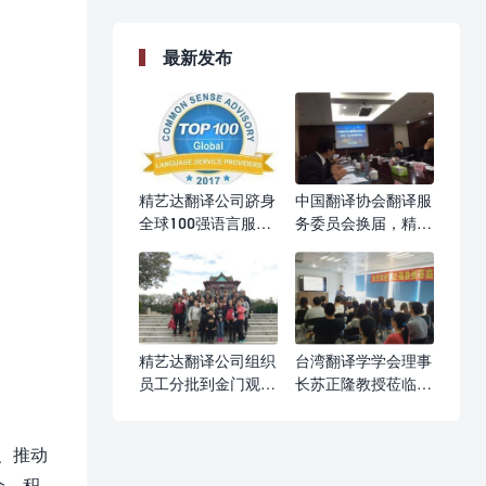
最新发布
精艺达翻译公司跻身
中国翻译协会翻译服
全球100强语言服务
务委员会换届，精艺
提供商
达被推举为副主任单
位
精艺达翻译公司组织
台湾翻译学学会理事
员工分批到金门观光
长苏正隆教授莅临精
旅游
艺达作主题讲座
、推动
会，积