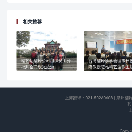
相关推荐
精艺达翻译公司组织员工分
台湾翻译学学会理事长
批到金门观光旅游
隆教授莅临精艺达作主
座
上海翻译：021-50260608 | 泉州翻译：0
其
Copyri