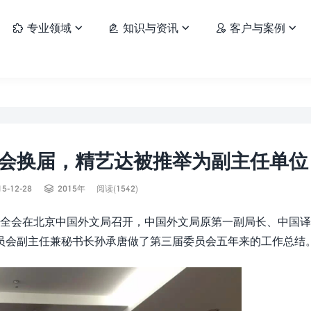
专业领域
知识与资讯
客户与案例






会换届，精艺达被推举为副主任单位

15-12-28
2015年
阅读(1542)
七次全会在北京中国外文局召开，中国外文局原第一副局长、中国
员会副主任兼秘书长孙承唐做了第三届委员会五年来的工作总结