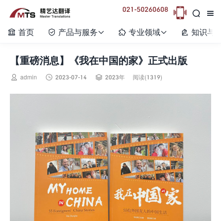
021-50260608



首页
产品与服务
专业领域
知识与






【重磅消息】《我在中国的家》正式出版



admin
2023-07-14
2023年
阅读(1319)