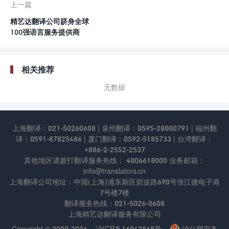
上一篇
精艺达翻译公司跻身全球
100强语言服务提供商
相关推荐
无数据
上海翻译：021-50260608 | 泉州翻译：0595-28000791 | 福州翻
译：0591-87825486 | 厦门翻译：0592-5185733 | 台湾翻译：
+886-2-2552-2537
其他地区请拨打翻译服务热线： 4006618000 业务邮箱：
info@translators.cn
上海翻译公司地址：中国(上海)浦东新区碧波路690号张江微电⼦港
7号楼7楼
翻译服务热线：021-5026-0608
上海精艺达翻译服务有限公司
Copyright © 2000-2026
沪ICP备16042868号
沪公网安备