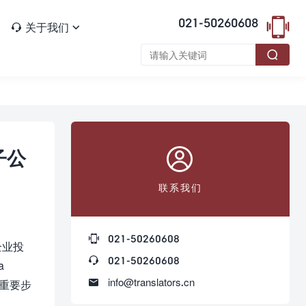

021-50260608
关于我们




子公
联系我们

021-50260608
企业投

021-50260608
a

info@translators.cn
一重要步