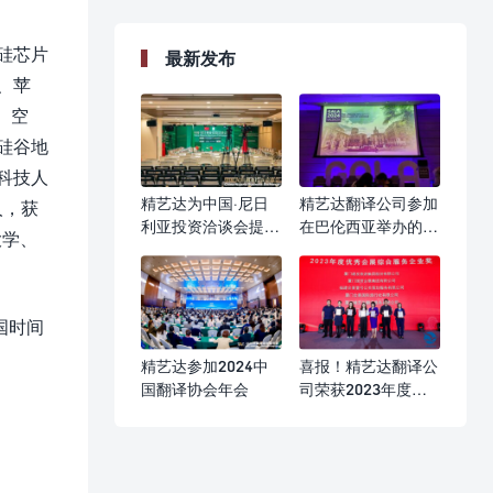
以硅芯片
最新发布
、苹
、空
硅谷地
科技人
精艺达为中国·尼日
精艺达翻译公司参加
人，获
利亚投资洽谈会提供
在巴伦西亚举办的
大学、
AI同传字幕服务
GALA 2024年会
国时间
。
精艺达参加2024中
喜报！精艺达翻译公
国翻译协会年会
司荣获2023年度优
秀会展综合服务企业
奖