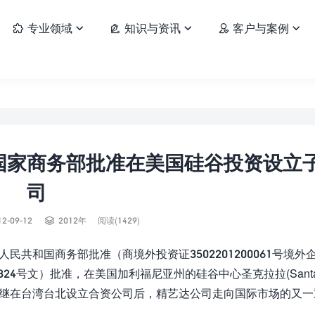
专业领域
知识与资讯
客户与案例






国家商务部批准在美国硅谷投资设立
司

12-09-12
2012年
阅读(1429)
民共和国商务部批准（商境外投资证3502201200061号境外
24号文）批准，在美国加利福尼亚州的硅谷中心圣克拉拉(Sant
gies Inc.。这是继在台湾台北设立合资公司后，精艺达公司走向国际市场的又