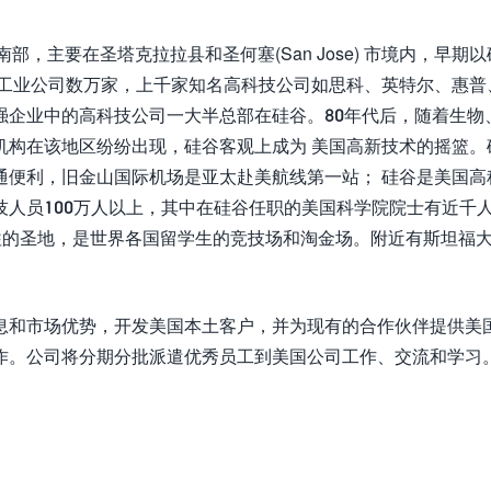
金山湾区南部，主要在圣塔克拉拉县和圣何塞(San Jose) 市境内，早期
子工业公司数万家，上千家知名高科技公司如思科、英特尔、惠普
500强企业中的高科技公司一大半总部在硅谷。80年代后，随着生物
机构在该地区纷纷出现，硅谷客观上成为 美国高新技术的摇篮。
通便利，旧金山国际机场是亚太赴美航线第一站； 硅谷是美国高
人员100万人以上，其中在硅谷任职的美国科学院院士有近千
神往的圣地，是世界各国留学生的竞技场和淘金场。附近有斯坦福
息和市场优势，开发美国本土客户，并为现有的合作伙伴提供美
作。公司将分期分批派遣优秀员工到美国公司工作、交流和学习