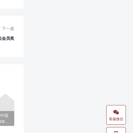
下一篇
位会员奖

中国
客服微信
2年及
的发